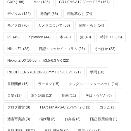
GXR (188)
Mac (185)
GR LENS A12 28mm F2.5 (167)
デジタル (152)
博物館 (88)
団地暮らし (74)
モノクロ (70)
カメラについて (56)
団地ぐらし (54)
PC (49)
Splatoon (44)
本 (43)
旅 (43)
時計LIFE (36)
Nikon Zfc (28)
日記・エッセイ・コラム (26)
そのほか (23)
Nikkor Z DX 16-50mm f/3.5-6.3 VR (22)
RICOH LENS P10 28-300mm F3.5-5.6VC (21)
学問 (18)
書籍関係 (15)
ラーメン (15)
デジタル・インターネット (14)
音楽 (12)
本と雑誌 (12)
動画 (11)
そば・うどん (9)
ブログ運営 (8)
TTArtisan APS-C 25mm F2 C (3)
コラム (3)
適当写真論 (3)
揚げ麺 (2)
お弁当 (2)
日記-観葉植物 (1)
日記-時計LIFE (1)
日記-博物館 (1)
部屋づくり (1)