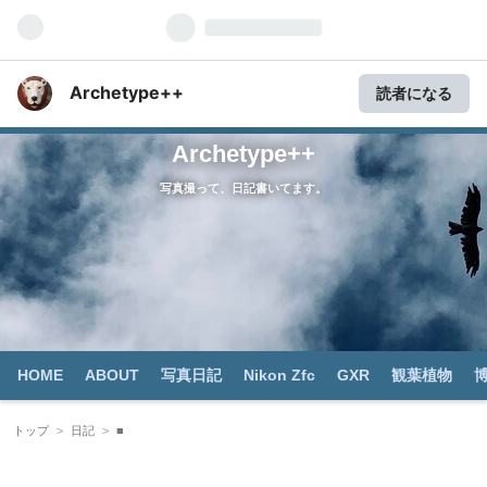
Archetype++
読者になる
Archetype++
写真撮って、日記書いてます。
HOME
ABOUT
写真日記
Nikon Zfc
GXR
観葉植物
トップ
>
日記
>
■